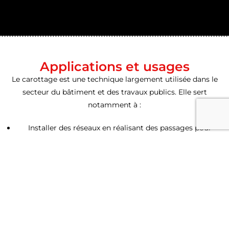
Applications et usages
Le carottage est une technique largement utilisée dans le
secteur du bâtiment et des travaux publics. Elle sert
notamment à :
Installer des réseaux en réalisant des passages pour
conduites d’eau, gaines électriques ou systèmes de
ventilation.
Effectuer des rénovations, comme percer des murs pour
créer des ouvertures (fenêtres, portes).
Réaliser des travaux d’assainissement, notamment pour
poser des canalisations d’évacuation.
Prélever des échantillons de béton dans le cadre