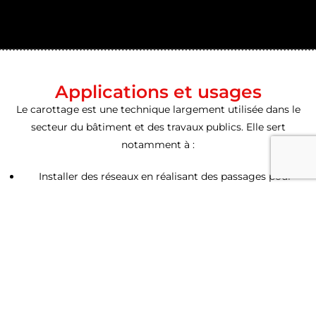
Applications et usages
Le carottage est une technique largement utilisée dans le
secteur du bâtiment et des travaux publics. Elle sert
notamment à :
Installer des réseaux en réalisant des passages pour
conduites d’eau, gaines électriques ou systèmes de
ventilation.
Effectuer des rénovations, comme percer des murs pour
créer des ouvertures (fenêtres, portes).
Réaliser des travaux d’assainissement, notamment pour
poser des canalisations d’évacuation.
Prélever des échantillons de béton dans le cadre