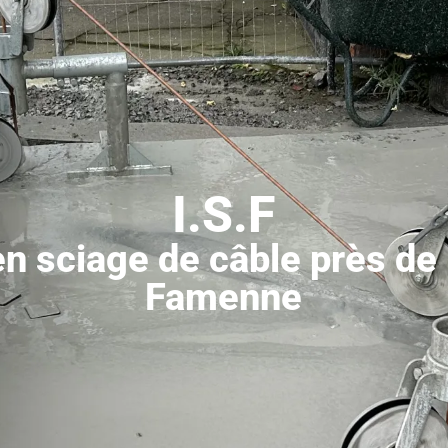
I.S.F
en sciage de câble près d
Famenne