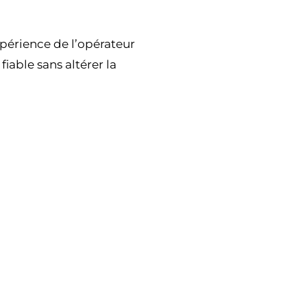
expérience de l’opérateur
fiable sans altérer la
Dans quels cas ut
pour le béton ?
Le sciage au câble est pa
situations :
Découpes aux formes
réaliser avec des outils