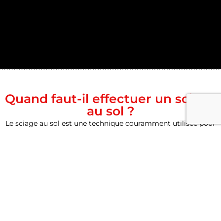
Quand faut-il effectuer un sciage
au sol ?
Le sciage au sol est une technique couramment utilisée pour
différents types d’interventions, notamment :
La découpe de dallages avant démolition pour créer des
fosses, des caniveaux ou des semelles de fondation dans
des bâtiments existants
La réalisation de joints de retrait sur des dallages neufs
Le sciage d’enrobés pour l’ouverture de tranchées
La découpe de dalles en tronçons à la scie électrique pour