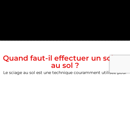
Quand faut-il effectuer un sciage
au sol ?
Le sciage au sol est une technique couramment utilisée pour
différents types d’interventions, notamment :
La découpe de dallages avant démolition pour créer des
fosses, des caniveaux ou des semelles de fondation dans
des bâtiments existants
La réalisation de joints de retrait sur des dallages neufs
Le sciage d’enrobés pour l’ouverture de tranchées
La découpe de dalles en tronçons à la scie électrique pour