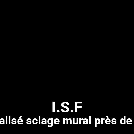
I.S.F
alisé sciage mural près d